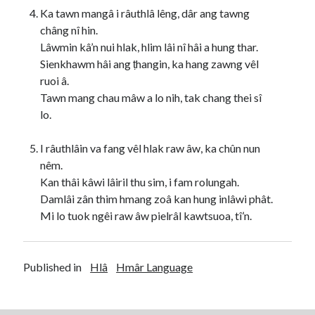
Ka tawn mangâ i râuthlâ lêng, dâr ang tawng
châng nî hin.
Lâwmin kâ’n nui hlak, hlim lâi nî hâi a hung thar.
Sienkhawm hâi ang ṭhangin, ka hang zawng vêl
ruoi â.
Tawn mang chau mâw a lo nih, tak chang thei sî
lo.
I râuthlâin va fang vêl hlak raw âw, ka chûn nun
nêm.
Kan thâi kâwi lâiril thu sim, i fam rolungah.
Damlâi zân thim hmang zoâ kan hung inlâwi phât.
Mi lo tuok ngêi raw âw pielrâl kawtsuoa, tî’n.
Published in
Hlâ
Hmâr Language