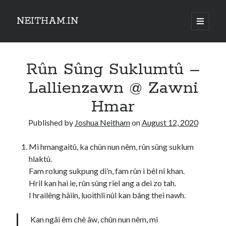
NEITHAM.IN
open
primary
Sidebar
menu
Rûn Sûng Suklumtû –
Lallienzawn @ Zawni
Hmar
Published by
Joshua Neitham
on
August 12, 2020
Mi hmangaitû, ka chûn nun nêm, rûn sûng suklum
hlaktû.
Fam rolung sukpung di’n, fam rûn i bêl nî khan.
Hril kan hai ie, rûn sûng riel ang a dei zo tah.
I hrailêng hâiin, luoithli nûl kan bâng thei nawh.
Kan ngâi êm chê âw, chûn nun nêm, mi